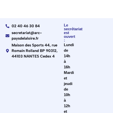
Le
02 40 46 30 84
secrétariat
secretariat@arc-
est
ouvert
paysdelaloire.fr
:
Lundi
Maison des Sports 44, rue
de
Romain Rolland BP 90312,
14h
44103 NANTES Cedex 4
à
16h
Mardi
et
jeudi
de
10h
à
12h
et