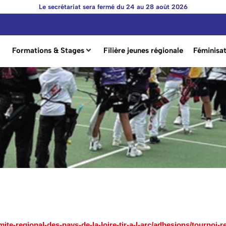
Le secrétariat sera fermé du 24 au 28 août 2026
Formations & Stages
Filière jeunes régionale
Féminisat
te-regional-des-pays-de-la-loire-tir-a-l-arc/adhesions/tournoi-r