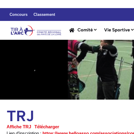
Concours
Classement
Comité
Vie Sportive
TRJ
Affiche TRJ
Télécharger
Lien d’inscription :
https://www.helloasso.com/associations/comi