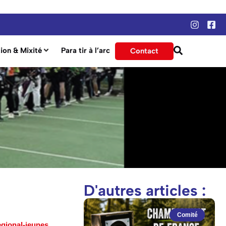
ion & Mixité
Para tir à l’arc
Contact
D'autres articles :
Comité
egional-jeunes