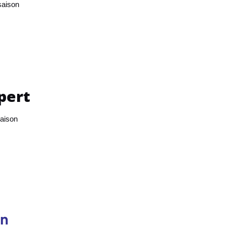
saison
pert
saison
on