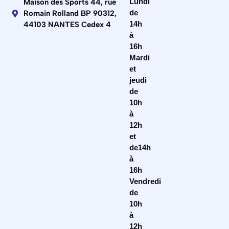
Lundi
Maison des Sports 44, rue
de
Romain Rolland BP 90312,
14h
44103 NANTES Cedex 4
à
16h
Mardi
et
jeudi
de
10h
à
12h
et
de14h
à
16h
Vendredi
de
10h
à
12h