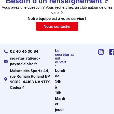
Besoin d'un renseignement ?
Vous avez une question ? Vous recherchez un club autour de chez
vous ?
Notre équipe est à votre service !
Nous contacter
Le
02 40 46 30 84
secrétariat
secretariat@arc-
est
ouvert
paysdelaloire.fr
:
Lundi
Maison des Sports 44,
de
rue Romain Rolland BP
14h
90312, 44103 NANTES
à
Cedex 4
16h
Mardi
et
jeudi