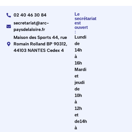
Le
02 40 46 30 84
secrétariat
secretariat@arc-
est
ouvert
paysdelaloire.fr
:
Lundi
Maison des Sports 44, rue
de
Romain Rolland BP 90312,
14h
44103 NANTES Cedex 4
à
16h
Mardi
et
jeudi
de
10h
à
12h
et
de14h
à