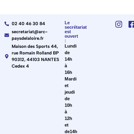
Le
02 40 46 30 84
secrétariat
secretariat@arc-
est
ouvert
paysdelaloire.fr
:
Lundi
Maison des Sports 44,
de
rue Romain Rolland BP
14h
90312, 44103 NANTES
à
Cedex 4
16h
Mardi
et
jeudi
de
10h
à
12h
et
de14h