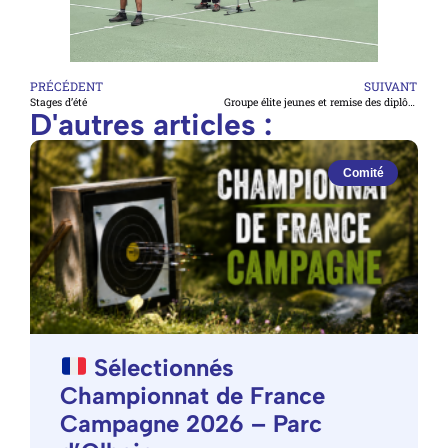
PRÉCÉDENT
SUIVANT
Stages d’été
Groupe élite jeunes et remise des diplômes Entraineur fédéral
D'autres articles :
Comité
Sélectionnés
Championnat de France
Campagne 2026 – Parc