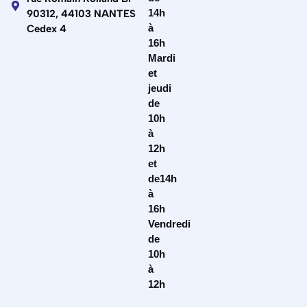
14h
90312, 44103 NANTES
à
Cedex 4
16h
Mardi
et
jeudi
de
10h
à
12h
et
de14h
à
16h
Vendredi
de
10h
à
12h