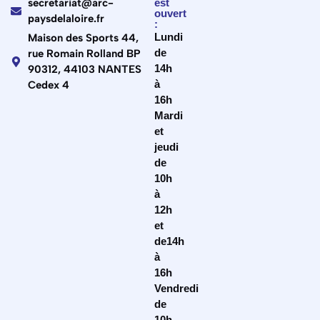
secretariat@arc-
est
ouvert
paysdelaloire.fr
:
Lundi
Maison des Sports 44,
de
rue Romain Rolland BP
14h
90312, 44103 NANTES
à
Cedex 4
16h
Mardi
et
jeudi
de
10h
à
12h
et
de14h
à
16h
Vendredi
de
10h