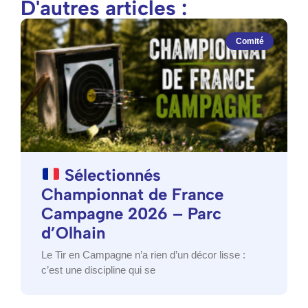
D'autres articles :
Comité
Sélectionnés
Championnat de France
Campagne 2026 – Parc
d’Olhain
Le Tir en Campagne n’a rien d’un décor lisse :
c’est une discipline qui se