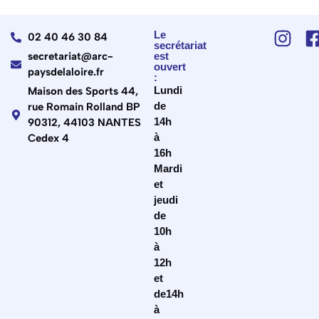
Le
02 40 46 30 84
secrétariat
secretariat@arc-
est
ouvert
paysdelaloire.fr
:
Lundi
Maison des Sports 44,
de
rue Romain Rolland BP
14h
90312, 44103 NANTES
à
Cedex 4
16h
Mardi
et
jeudi
de
10h
à
12h
et
de14h
à