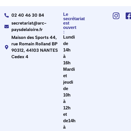
Le
02 40 46 30 84
secrétariat
secretariat@arc-
est
ouvert
paysdelaloire.fr
:
Lundi
Maison des Sports 44,
de
rue Romain Rolland BP
14h
90312, 44103 NANTES
à
Cedex 4
16h
Mardi
et
jeudi
de
10h
à
12h
et
de14h
à