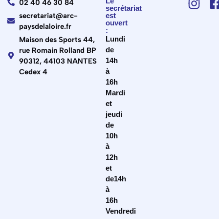
Le
02 40 46 30 84
secrétariat
secretariat@arc-
est
ouvert
paysdelaloire.fr
:
Lundi
Maison des Sports 44,
de
rue Romain Rolland BP
14h
90312, 44103 NANTES
à
Cedex 4
16h
Mardi
et
jeudi
de
10h
à
12h
et
de14h
à
16h
Vendredi