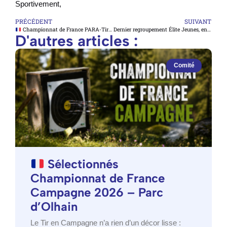
Sportivement,
PRÉCÉDENT
SUIVANT
Championnat de France PARA-Tir à l’arc TAE – CARPIQUET
Dernier regroupement Élite Jeunes, entre récompenses et diplômes
D'autres articles :
Comité
Sélectionnés
Championnat de France
Campagne 2026 – Parc
d’Olhain
Le Tir en Campagne n’a rien d’un décor lisse :