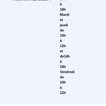
à
16h
Mardi
et
jeudi
de
10h
à
12h
et
de14h
à
16h
Vendredi
de
10h
à
12h