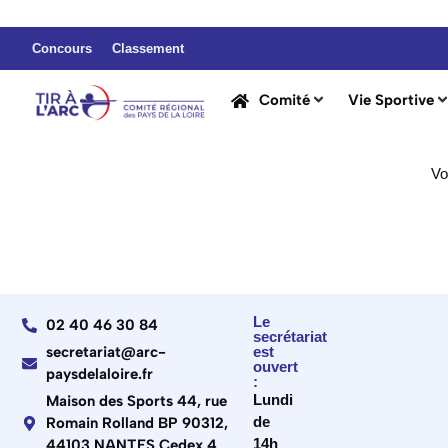
Concours
Classement
Comité
Vie Sportive
Vo
Le
02 40 46 30 84
secrétariat
secretariat@arc-
est
ouvert
paysdelaloire.fr
:
Lundi
Maison des Sports 44, rue
de
Romain Rolland BP 90312,
14h
44103 NANTES Cedex 4