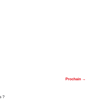
Prochain
→
s ?