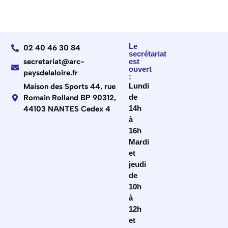
Le
02 40 46 30 84
secrétariat
secretariat@arc-
est
ouvert
paysdelaloire.fr
:
Lundi
Maison des Sports 44, rue
de
Romain Rolland BP 90312,
14h
44103 NANTES Cedex 4
à
16h
Mardi
et
jeudi
de
10h
à
12h
et